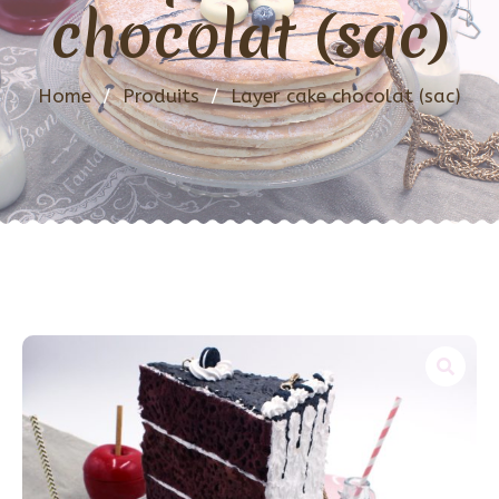
chocolat (sac)
Home
/
Produits
/
Layer cake chocolat (sac)