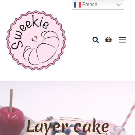
French
Layer cake