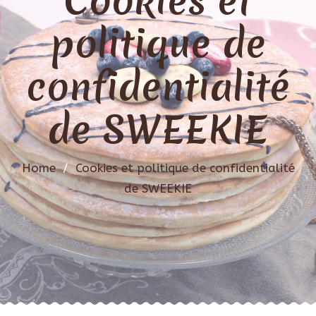
Cookies et
politique de
confidentialité
de SWEEKIE
Home
/
Cookies et politique de confidentialité
de SWEEKIE