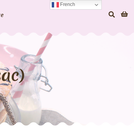
French
te
sac)