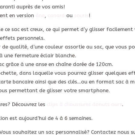
aranti auprès de vos amis!
ent en version
âne
,
canard
ou
souris
!
e ce sac est creux, ce qui permet d’y glisser facilement
effets personnels.
ir de qualité, d’une couleur assortie au sac, que vous p
 à une fermeture éclair blanche.
ac grâce à une anse en chaîne dorée de 120cm.
chette, dans laquelle vous pourrez glisser quelques ef
arte bancaire ainsi que des clés…ou en format sac à m
ous permettant de glisser votre smartphone.
ures? Découvrez les
clips à chaussures donuts ours
.
tion est aujourd’hui de 4 à 6 semaines.
 Vous souhaitez un sac personnalisé? Contactez nous s