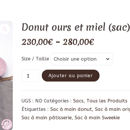
Donut ours et miel (sac
230,00
€
–
280,00
€
Size
Size / Taille
Choisir une option
/
Taille
Ajouter au panier
UGS :
ND
Catégories :
Sacs
,
Tous les Produits
Étiquettes :
Sac à main donut
,
Sac à main ori
Sac à main pâtisserie
,
Sac à main Sweekie