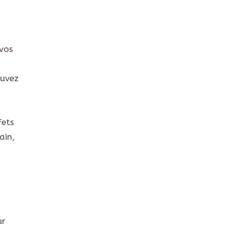
 vos
ouvez
fets
ain,
ur