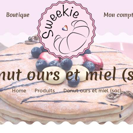
Boutique
Mon comp
ut ours et miel (
Home
/
Produits
/
Donut ours et miel (sac)