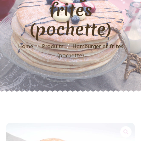
frites
(pochette)
Home
/
Produits
/
Hamburger et frites
(pochette)